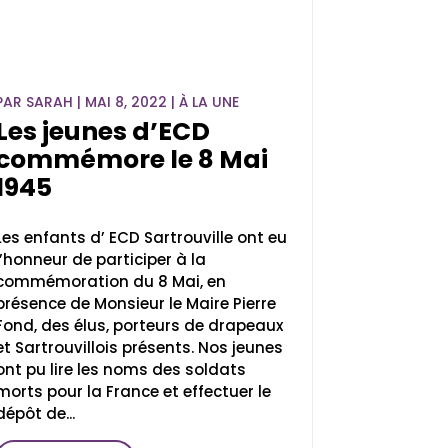
PAR
SARAH
|
MAI 8, 2022
|
À LA UNE
Les jeunes d’ECD
commémore le 8 Mai
1945
Les enfants d’ ECD Sartrouville ont eu
l’honneur de participer à la
commémoration du 8 Mai, en
présence de Monsieur le Maire Pierre
Fond, des élus, porteurs de drapeaux
et Sartrouvillois présents. Nos jeunes
ont pu lire les noms des soldats
morts pour la France et effectuer le
dépôt de...