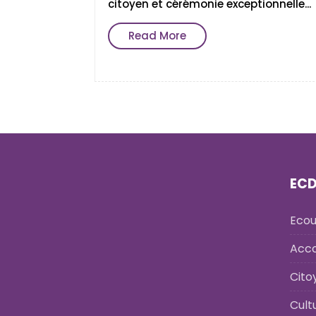
citoyen et cérémonie exceptionnelle...
Read More
ECD
Ecou
Acc
Cito
Cult