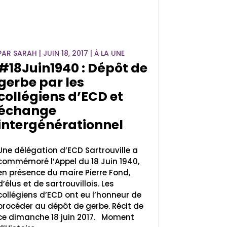
PAR
SARAH
|
JUIN 18, 2017
|
À LA UNE
#18Juin1940 : Dépôt de
gerbe par les
collégiens d’ECD et
échange
intergénérationnel
Une délégation d’ECD Sartrouville a
commémoré l’Appel du 18 Juin 1940,
en présence du maire Pierre Fond,
d’élus et de sartrouvillois. Les
collégiens d’ECD ont eu l’honneur de
procéder au dépôt de gerbe. Récit de
ce dimanche 18 juin 2017. Moment