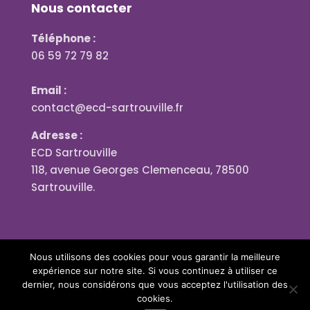
Nous contacter
Téléphone :
06 59 72 79 82
Email :
contact@ecd-sartrouville.fr
Adresse :
ECD Sartrouville
118, avenue Georges Clemenceau, 78500
Sartrouville.
Nous utilisons des cookies pour vous garantir la meilleure
expérience sur notre site. Si vous continuez à utiliser ce
dernier, nous considérons que vous acceptez l'utilisation des
cookies.
Designed by
Blériot Productions®
| © 2023 All