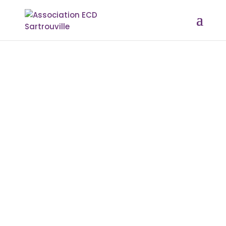
PAR
SARAH
|
JAN 1, 2016
|
À LA UNE