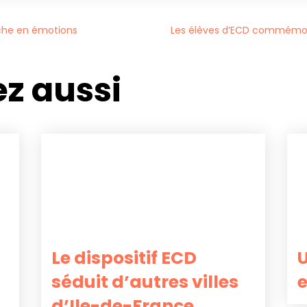
che en émotions
Les élèves d’ECD commémore
z aussi
Le dispositif ECD
U
séduit d’autres villes
e
d’Ile-de-France