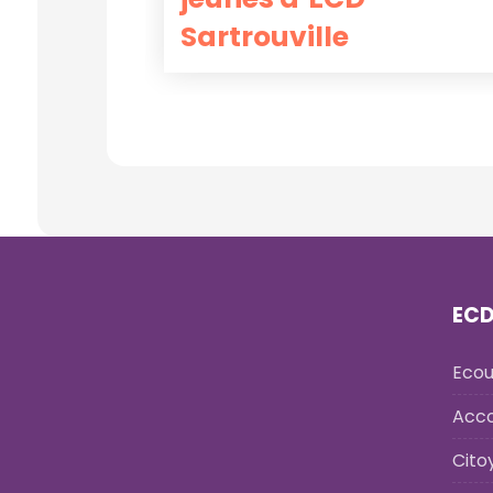
Sartrouville
ECD
Ecou
Acc
Cito