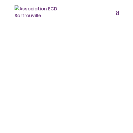
PAR
SARAH
|
JAN 2, 2016
|
À LA UNE