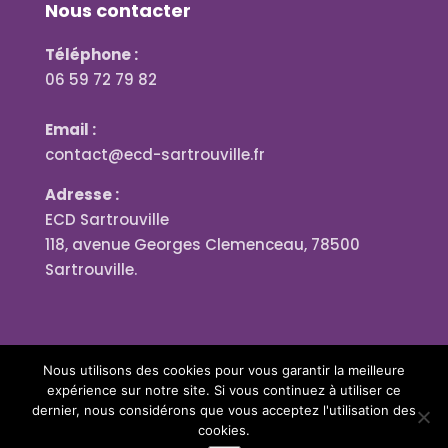
Nous contacter
Téléphone :
06 59 72 79 82
Email :
contact@ecd-sartrouville.fr
Adresse :
ECD Sartrouville
118, avenue Georges Clemenceau, 78500
Sartrouville.
Nous utilisons des cookies pour vous garantir la meilleure
expérience sur notre site. Si vous continuez à utiliser ce
dernier, nous considérons que vous acceptez l'utilisation des
cookies.
Designed by
Blériot Productions®
| © 2023 All