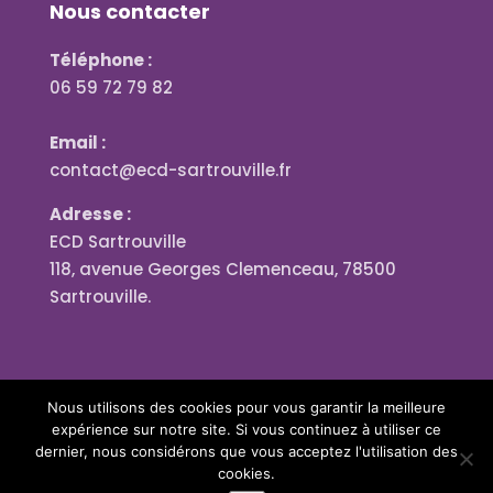
Nous contacter
Téléphone :
06 59 72 79 82
Email :
contact@ecd-sartrouville.fr
Adresse :
ECD Sartrouville
118, avenue Georges Clemenceau, 78500
Sartrouville.
Nous utilisons des cookies pour vous garantir la meilleure
expérience sur notre site. Si vous continuez à utiliser ce
dernier, nous considérons que vous acceptez l'utilisation des
cookies.
Designed by
Blériot Productions®
| © 2023 All