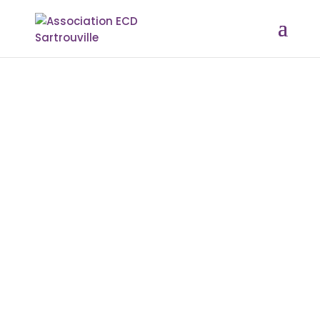
#Atelier.
Prévention de la
radicalisation
religieuse
Par
Sarah