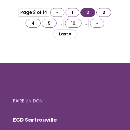
Page 2 of 14
«
1
2
3
...
...
4
5
10
»
Last »
FAIRE UN DON
ECD Sartrouville